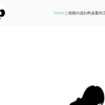
Home
ご依頼の流れ
料金案内
椅子張替え専門店│オン・デマンド
椅子・ソファーの張替え、イス修理、大阪市のON・DEMA