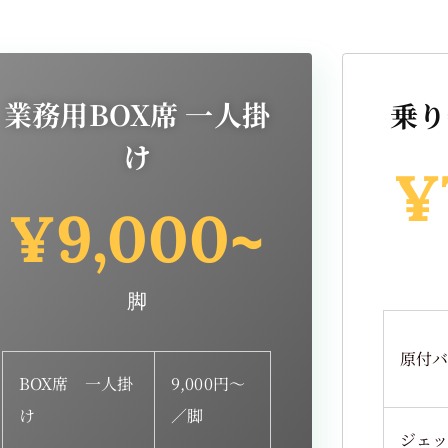
業務用BOX席 一人掛
乗り
け
¥
¥
9,000
~
脚
原付
BOX席 一人掛
9,000円～
け
／脚
ジェ