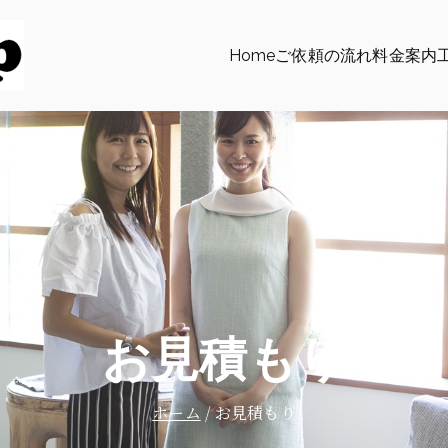
Home
ご依頼の流れ
料金案内
椅子張替え専門店│オン・デマンド
椅子・ソファーの張替え、イス修理、大阪市のON・DEMA
お見積もり
ホーム
お見積もり