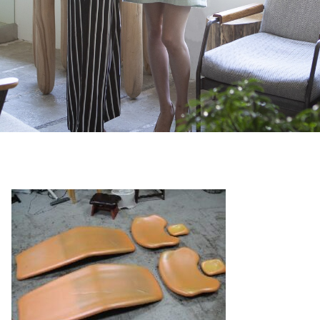
ド）大
阪 京
都 神
戸まで