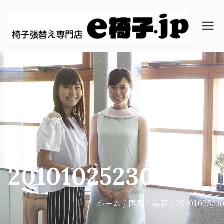
椅子
椅子・
張替
ソファ
え専
ーの張
門店│
替え、
オ
イス修
ン・
理、大
デマ
阪市の
ンド
ON・
DEMA
20101025230729_
ND（
オン・
ホーム
医療・美容
2010102523
デマン