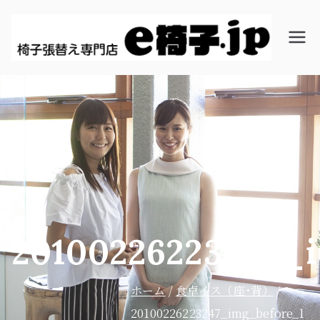
椅子
椅子・
張替
ソファ
え専
ーの張
門店│
替え、
オ
イス修
ン・
理、大
デマ
阪市の
ンド
ON・
DEMA
20100226223247_
ND（
オン・
ホーム
食卓イス（座･背）
デマン
20100226223247_img_before_1