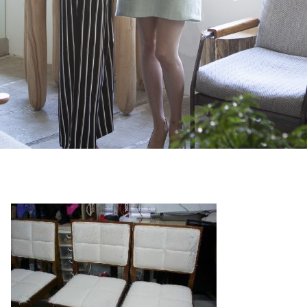
ド）大
阪 京
都 神
戸まで